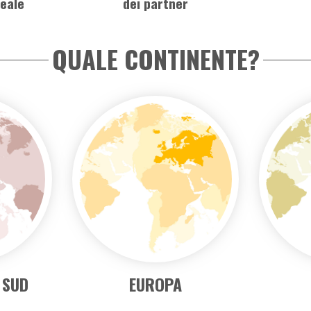
Quando vuoi partire?
Dove vuo
scrivi il nome di una 