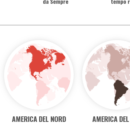
QUAL È LA TUA META?