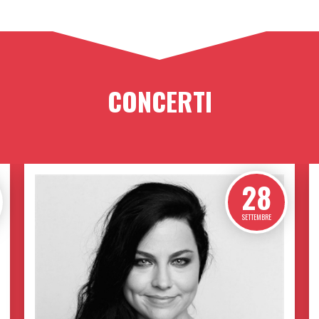
SETTEMBRE
TOSCANA E CINQUE
TERRE
L'ITALIA PIÙ BELLA
530,00 €