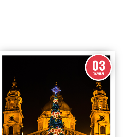
ce e chiaro
Le garanzie prima
di tutto