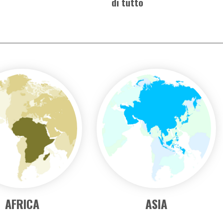
i andare?
città (es. New York)