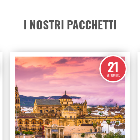
ità in
Selezione attenta
Sempli
eale
dei partner
QUALE CONTINENTE?