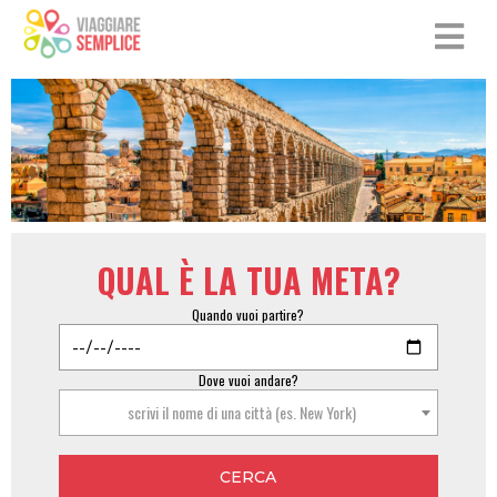
QUAL È LA TUA META?
Quando vuoi partire?
Dove vuoi andare?
scrivi il nome di una città (es. New York)