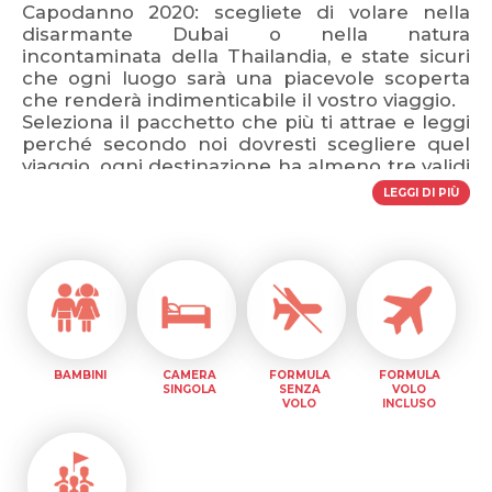
Capodanno 2020: scegliete di volare nella
disarmante Dubai o nella natura
incontaminata della Thailandia, e state sicuri
che ogni luogo sarà una piacevole scoperta
che renderà indimenticabile il vostro viaggio.
Seleziona il pacchetto che più ti attrae e leggi
perché secondo noi dovresti scegliere quel
viaggio, ogni destinazione ha almeno tre validi
motivi; e se ancora sei indeciso, fai un salto
LEGGI DI PIÙ
nella nostra pagina “Consigli di Viaggio”: ti
toglieremo ogni dubbio.
Infine scegli la tua data: il countdown ti
indicherà quanto manca alla scadenza di quel
pacchetto in quella data di partenza.
Affrettati! Prenotare la tua vacanza non è mai
stato più
SEMPLICE
di così!
BAMBINI
CAMERA
FORMULA
FORMULA
SINGOLA
SENZA
VOLO
VOLO
INCLUSO