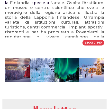
la
Finlandia
, specie a
Natale
.
Ospita l'Arktikum,
un museo e centro scientifico che svela le
meraviglie della regione artica e illustra la
storia della Lapponia finlandese.
Un’ampia
varietà di istituzioni culturali, attrazioni
turistiche, centri commerciali, impianti sportivi,
ristoranti e bar ha procurato a Rovaniemi la
reputazione di vivace capoluogo della
provincia di Lapponia. Un costante flusso di
LEGGI DI PIÙ
turisti e le migliaia di studenti dei collegi
studenteschi animano la città con influenze
internazionali che si mescolano ai sapori
locali.
Tra le strutture tipiche in città ci sono
svariati ristoranti e bar dove ogni cosa è
composta da ghiaccio comprese le pareti, le
sedie, i tavoli, i bicchieri e tutto il resto. Un
modo simpatico di arrivare a Rovaniemi è a
bordo di un treno affettuosamente
conosciuto come il “
Babbo Natale Express
”
che offre un viaggio romantico d’altri tempi
nel cuore del nord.
Rovaniemi è anche una
delle migliori destinazioni sciistiche al mondo,