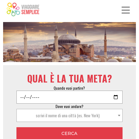
QUAL È LA TUA META?
Quando vuoi partire?
Dove vuoi andare?
scrivi il nome di una città (es. New York)