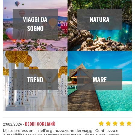
VIAGGI DA
NATURA
SOGNO
TREND
MARE
DEDDI CORLIANÒ
23/02/2024 -
Molto professionali nell'organizzazione dei viaggi. Gentilezza e