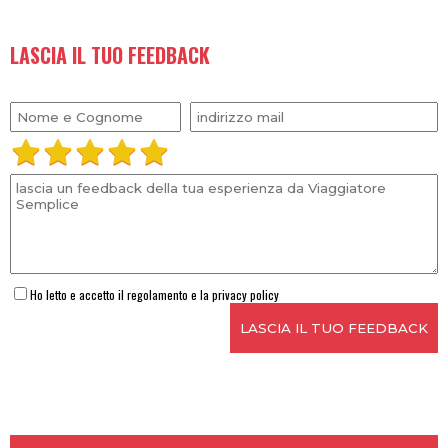
DEDDI CORLIANÒ
23/02/2024 -
Molto professionali nell'organizzazione dei viaggi. Gentilezza e
disponibilità sono una costante prerogativa. Viaggio con Semar
perché mi sento accolta e coccolata.
LASCIA IL TUO FEEDBACK