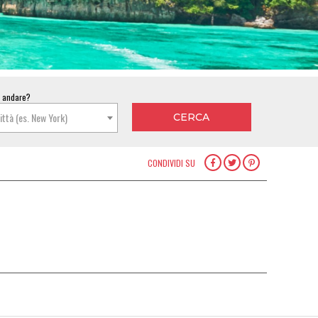
i andare?
città (es. New York)
CONDIVIDI SU